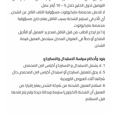
التوصيل لدول الخليج خلال 5 – 10 أيام عمل.
لا تتحمل محمصة مايكرولوت مسؤولية التلف الناتج عن الشحن.
أي تأخر في تسليم الشحنة بسبب الناقل يعتبر خارج مسؤولية
محمصة مايكرولوت.
إذا تم ارجاع الطلب من قبل الناقل لعدم رد العميل أو التأجيل
المتكرر أو خطأ في العنوان المدخل سيتحمل العميل قيمة
الشحن
بنود وأحكام سیاسة الاستبدال والاسترجاع:
1. لا یشمل الاستبدال و الاسترجاع أكیاس البن المحمص
5. لا یحق للعمیل استرجاع أو استبدال أكیاس البن المحمص حال
شرائھا أثناء العروض الترویجیة
6. استلام العمیل الشحنة من شركة الشحن یعتبر إقرارا من
العمیل أن الشحنة (الكرتون) سلیمة وبحالة جیدة ولم یتم فتحھا
قبل الاستلام.