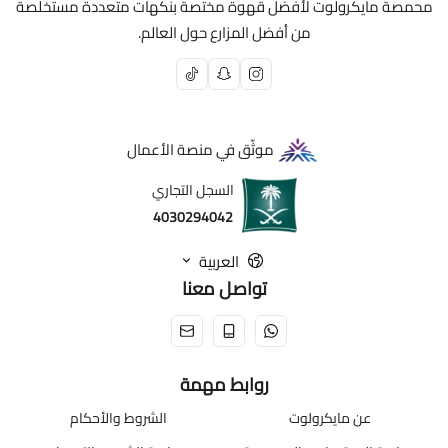
تخلص
محمصة مايكرولوت لأفضل قهوة مختصة بنكهات متعددة مستخلصة
من أفضل المزارع حول العالم.
قهوتك تستاهل وعاء يليق فيها. اطلب سيرفر قهوة V60 الآن
وخل عنك العشوائية!
موثّق في منصة الأعمال
السجل التجاري
4030294042
العربية
تواصل معنا
روابط مهمة
عن مايكرولوت
الشروط والأحكام