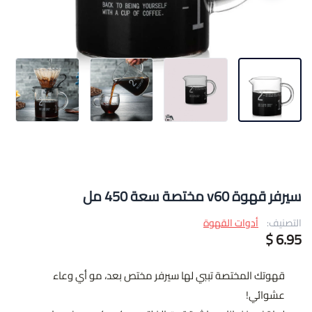
سيرفر قهوة v60 مختصة سعة 450 مل
التصنيف:
أدوات القهوة
6.95 $
قهوتك المختصة تببي لها سيرفر مختص بعد، مو أي وعاء
عشوائي!