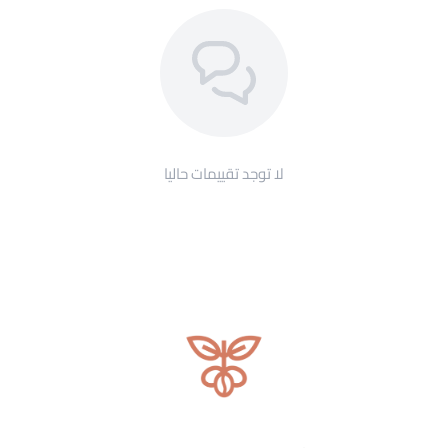
مدرّج بأرقام واضحة لضبط الكمية بدون تخمين
آمن للميكروويف
الصنع: ياباني
أفضل استخدام لأفضل كوب
ضع سيرفر V60 على
الميزان الرقمي
واضبطه على الصفر
ضع قمع V60 مقاس 02 فوق السيرفر مباشرة
وتأكد إنه
ثابت
لا توجد تقييمات حاليا
ضع الفلتر الورقي داخل القمع
واشطفه بماء ساخن لتزيل
طعم الورق
أضف البن المطحون
بالكمية الصح حسب الميزان
اسكب الماء الساخن على البن
بحركة دائرية من المركز
للخارج، بأي وعاء أو غلاية عندك
راقب الكمية على مدرّج السيرفر
لتعرف متى توقف
ارفع الفلتر بمجرد ما تخلص:
ما تخليه يقعد فوق السيرفر
عشان ما تصير القهوة مُرّة
اسكب في كوبك واستمتع:
السيرفر يحافظ على الحرارة لين