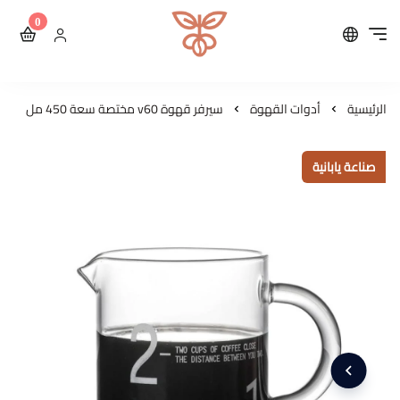
0
محمصة مايكرولوت للقهوة ال
الرئيسية
أدوات القهوة
سيرفر قهوة v60 مختصة سعة 450 مل
صناعة يابانية