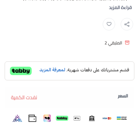
لما تضع فنجانك مباشرة تحت الفلتر، ممكن يكون صغير ما
قراءة المزيد
يكفي القهوة وتنسكب على الطاولة، وإذا استمرت القهوة
فوق الفلتر وقت زيادة بسببه تصير مُرّة وتخرب كل تعبك!
وفي ناس يحطون تحت الفلتر أي إبريق أو وعاء عندهم؛
والمقاييس العشوائية هذي ممكن ما تناسب الفلتر أو تكسّره.
المتبقي
2
ولأن القهوة المختصة ما تكتمل إلا بوعاء يليق فيها، وعاء
تشوف فيه كل قطرة، يحافظ على حرارتها، ويعطيك الكمية
الصح بدون تخمين، قدمنا لك سيرفر قهوة V60 الزجاجي سعة
450 مل، صممناه على ذوقك عشان يكمل تجربتك من أول
قطرة لآخر رشفة.
المواصفات الفنية لسيرفر قهوة V60
السعر
السعة: 450 مل تكفي لكوبين كاملين
نفدت الكمية
المادة: زجاج بوروسيليكات مقاوم للحرارة
المقبض: بلاستيك عازل للحرارة ما يأثر فيك
المقاس: 02 متوافق مع قمع V60 مقاس 02
فوهة الصب: على شكل V للتحكم الدقيق أثناء الصب