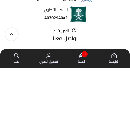
السجل التجاري
4030294042
العربية
تواصل معنا
0
الرئيسية
السلة
تسجيل الدخول
بحث
روابط مهمة
عن مايكرولوت
الشروط والأحكام
سياسة الاستخدام و الخصوصية
سياسة الشحن والتوصيل
البيع بالجملة
الرقم الضريبي
310335163600003