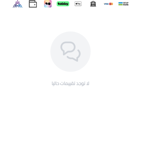
تدفق الهواء
الفوهة السفلية:
مفتوحة وواسعة لتدفق سلس غير مقيّد
المقبض:
✅ مريح وثابت أثناء الصب
اللون:
شفاف
سهولة التنظيف:
✅ لا يتشرب النكهات أو البقع
الأبعاد:
118 مم عرض
الفلاتر المناسبة:
فلاتر V60 الورقية مقاس 02
لماذا مادة الأكريليك؟
تجمع مادة الأكريليك ما لا تجمعه المواد الأخرى: خفيف
لا توجد تقييمات حاليا
كالبلاستيك، شفاف كالزجاج، ومتين لا تقلق معه من الكسر. لا
يحتاج إلى تسخين مسبق مثل السيراميك، ولا ينكسر عند السقوط
كالزجاج. الخيار العملي لمن يُحضّر يوميًا.
من يحتاج إلى قمع تقطير v60؟
لمن يبدأ مع قهوة التقطير ويريد أداة موثوقة بسعر عملي
لمن يحتاج قمعاً للسفر أو الاستخدام اليومي دون قلق من
الكسر