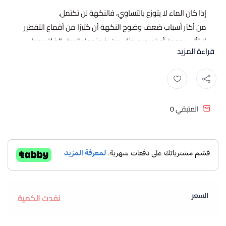
إذا كان الماء لا يتوزع بالتساوي، فالنكهة لن تكتمل.
من أكثر أسباب ضعف وضوح النكهة أن كثيرًا من أقماع التقطير
لا تأتي بجودة أو تصميم مناسبين. فعندما يلتصق الفلتر بجدار
قراءة المزيد
القمع، تقل حركة الهواء ويتجمع الماء في نقطة واحدة بدلًا من
أن يمر بالتساوي عبر القهوة. عندها لا تكون المشكلة في درجة
الطحن أو نوع الماء، بل في القمع نفسه.
قمع التقطير V60 المصنوع من الأكريليك يعالج ذلك بفضل
المتبقي
0
الخطوط الحلزونية الداخلية التي تمنع التصاق الفلتر بالجدار، ما
يسمح بتدفق الماء بسلاسة ويحقق استخلاصًا متوازنًا يبرز
نكهات الحبة بوضوح.
المواصفات الفنية ل قمع تقطير v60
المادة:
أكريليك شفاف — مقاوم للحرارة والكسر، آمن
غذائياً
السعر
المقاس:
02 — مناسب لتحضير 1 إلى 4 أكواب
نفدت الكمية
الشكل:
مخروطي بزاوية 60 درجة
الخطوط الداخلية:
حلزونية — تمنع التصاق الفلتر وتضمن