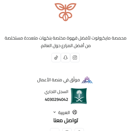
لمن يحضّر لشخص أو أكثر ويحتاج مقاس 02
اطلب قمع تقطير V60 من مايكرولوت، وابدأ تحضير كوب
يستخلص كل ما دفعت فيه. ☕
محمصة مايكرولوت لأفضل قهوة مختصة بنكهات متعددة مستخلصة
من أفضل المزارع حول العالم.
موثّق في منصة الأعمال
السجل التجاري
4030294042
العربية
تواصل معنا