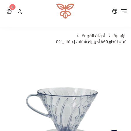
0
محمصة مايكرولوت للقهوة ال
الرئيسية
أدوات القهوة
قمع تقطير V60 أكريليك شفاف | مقاس 02