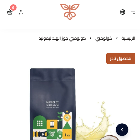
0
محمصة مايكرولوت للقهوة ال
الرئيسية
كولومبي
كولومبي جوز الهند ليمونيد
محصول نادر