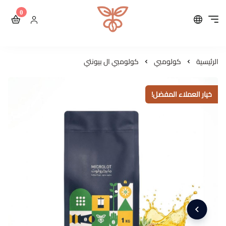
0
محمصة مايكرولوت للقهوة ال
الرئيسية
كولومبي
كولومبي ال بيونتي
خيار العملاء المفضل!